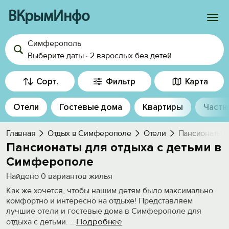
ВКрымИнфо
Симферополь
Войти
Выберите даты
·
2 взрослых
без детей
Избранное
Сорт.
Фильтр
Карта
История просмотра
Отели
Гостевые дома
Квартиры
Частн
Добавить свой объект
Главная
Отдых в Симферополе
Отели
Пансионаты с
Пансионаты для отдыха с детьми в
Симферополе
Найдено
0
вариантов жилья
Как же хочется, чтобы нашим детям было максимально
комфортно и интересно на отдыхе! Представляем
лучшие отели и гостевые дома в Симферополе для
Подробнее
отдыха с детьми.
...