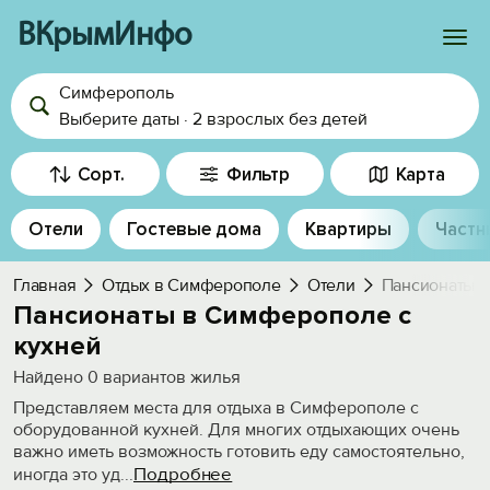
ВКрымИнфо
Симферополь
Войти
Выберите даты
·
2 взрослых
без детей
Избранное
Сорт.
Фильтр
Карта
История просмотра
Отели
Гостевые дома
Квартиры
Частн
Добавить свой объект
Главная
Отдых в Симферополе
Отели
Пансионаты с
Пансионаты в Симферополе с
кухней
Найдено
0
вариантов жилья
Представляем места для отдыха в Симферополе с
оборудованной кухней. Для многих отдыхающих очень
важно иметь возможность готовить еду самостоятельно,
Подробнее
иногда это уд
...