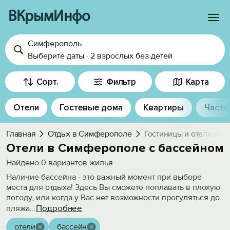
ВКрымИнфо
Симферополь
Войти
Выберите даты
·
2 взрослых
без детей
Избранное
Сорт.
Фильтр
Карта
История просмотра
Отели
Гостевые дома
Квартиры
Частн
Добавить свой объект
Главная
Отдых в Симферополе
Гостиницы и отели в 
Отели в Симферополе с бассейном
Найдено
0
вариантов жилья
Наличие бассейна - это важный момент при выборе
места для отдыха! Здесь Вы сможете поплавать в плохую
погоду, или когда у Вас нет возможности прогуляться до
Подробнее
пляжа
...
отели
бассейн