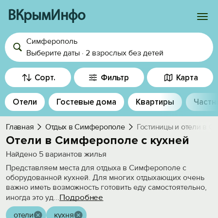
ВКрымИнфо
Симферополь
Войти
Выберите даты
·
2 взрослых
без детей
Избранное
Сорт.
Фильтр
Карта
История просмотра
Отели
Гостевые дома
Квартиры
Частн
Добавить свой объект
Главная
Отдых в Симферополе
Гостиницы и отели в 
Отели в Симферополе с кухней
Найдено
5
вариантов жилья
Представляем места для отдыха в Симферополе с
оборудованной кухней. Для многих отдыхающих очень
важно иметь возможность готовить еду самостоятельно,
Подробнее
иногда это уд
...
отели
кухня