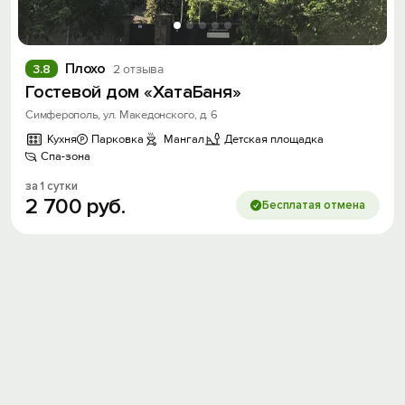
Плохо
3.8
2 отзыва
Гостевой дом «ХатаБаня»
Симферополь, ул. Македонского, д. 6
Войти
Кухня
Парковка
Мангал
Детская площадка
Спа-зона
Войти с помощью
за 1 сутки
Скидка −5%
2
700
руб.
Бесплатая отмена
Хочешь дешевле? Оставь почту и получи
промокод на первое бронирование!
Получить промокод