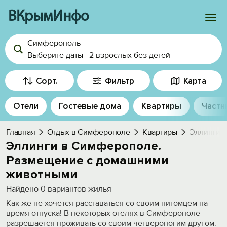
ВКрымИнфо
Симферополь
Войти
Выберите даты
·
2 взрослых
без детей
Избранное
Сорт.
Фильтр
Карта
История просмотра
Отели
Гостевые дома
Квартиры
Частн
Добавить свой объект
Главная
Отдых в Симферополе
Квартиры
Эллинги. 
Эллинги в Симферополе.
Размещение с домашними
животными
Найдено
0
вариантов жилья
Как же не хочется расставаться со своим питомцем на
время отпуска! В некоторых отелях в Симферополе
разрешается проживать со своим четвероногим другом.