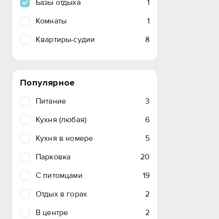
Базы отдыха
1
Комнаты
1
Квартиры-судии
8
Популярное
Питание
3
Кухня (любая)
6
Кухня в номере
5
Парковка
20
C питомцами
19
Отдых в горах
2
В центре
2