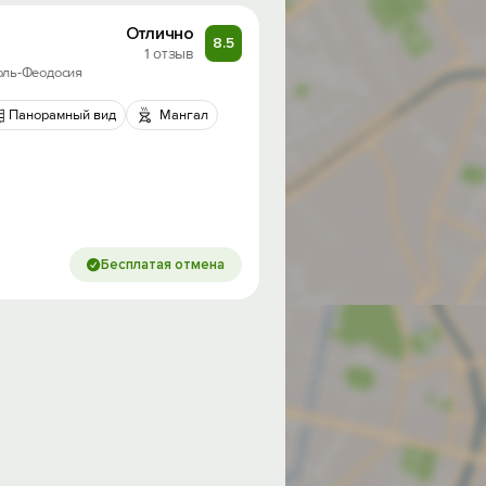
Отлично
8.5
1 отзыв
поль-Феодосия
Панорамный вид
Мангал
Бесплатая отмена