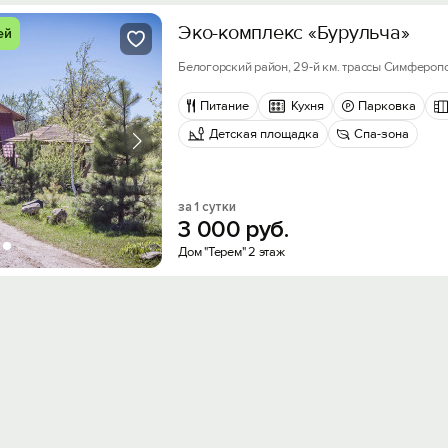
Эко-комплекс «Бурульча»
ей
Белогорский район, 29-й км. трассы Симферо
Питание
Кухня
Парковка
Детская площадка
Спа-зона
за 1 сутки
3
000
руб.
Дом "Терем" 2 этаж