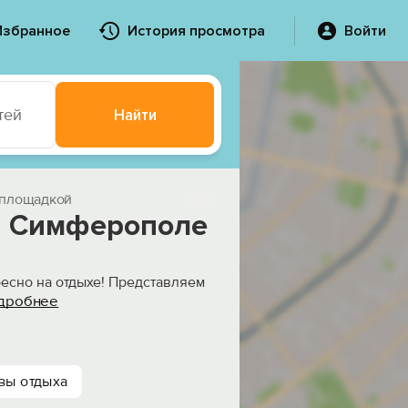
Избранное
История просмотра
Войти
тей
Найти
й площадкой
 в Симферополе
есно на отдыхе! Представляем
дробнее
зы отдыха