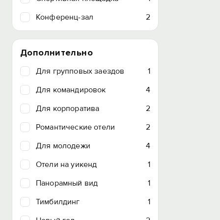
Конференц-зал
2
Дополнительно
Для групповых заездов
1
Для командировок
4
Для корпоратива
2
Романтические отели
2
Для молодежи
4
Отели на уикенд
1
Панорамный вид
1
Тимбилдинг
1