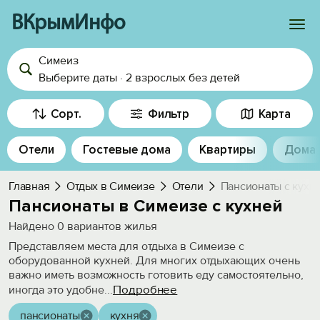
ВКрымИнфо
Симеиз
Войти
Выберите даты
·
2 взрослых
без детей
Избранное
Сорт.
Фильтр
Карта
История просмотра
Отели
Гостевые дома
Квартиры
Дома
Добавить свой объект
Главная
Отдых в Симеизе
Отели
Пансионаты с кухн
Пансионаты в Симеизе с кухней
Найдено
0
вариантов жилья
Представляем места для отдыха в Симеизе с
оборудованной кухней. Для многих отдыхающих очень
важно иметь возможность готовить еду самостоятельно,
Подробнее
иногда это удобне
...
пансионаты
кухня