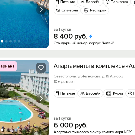
Питание
Бассейн
Парковка
Спа-зона
Ресторан
за 1 сутки
8
400
руб.
Стандартный номер, корпус "Антей"
Апартаменты в комплексе «А
ариант
Севастополь, ул.Челнокова, д. 19 А, кор.3
10 м до моря
Питание
Бассейн
Кухня
за 1 сутки
6
000
руб.
Апартаменты класса люкс у самого моря №29