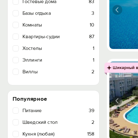
Гостевые дома
83
Базы отдыха
3
Комнаты
10
Квартиры-судии
87
Хостелы
1
Эллинги
1
Шикарный в
Виллы
2
Популярное
Питание
39
Шведский стол
2
Кухня (любая)
158