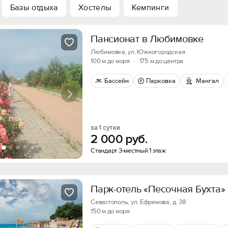
Базы отдыха
Хостелы
Кемпинги
Пансионат в Любимовке
Любимовка, ул. Южногородская
100 м до моря
·
175 м до центра
Бассейн
Парковка
Мангал
за 1 сутки
2
000
руб.
Стандарт 3-местный 1 этаж
Парк-отель «Песочная Бухта»
Севастополь, ул. Ефремова, д. 38
150 м до моря