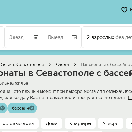
2 взрослых
·
без де
Отдых в Севастополе
Отели
Пансионаты с бассейно
онаты в Севастополе с бассе
рианта жилья
ейна - это важный момент при выборе места для отдыха! Зде
П
у, или когда у Вас нет возможности прогуляться до пляжа
...
бассейн
Гостевые дома
Дома
Квартиры
У моря