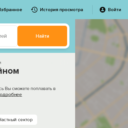
Избранное
История просмотра
Войти
тей
Найти
м
йном
сь Вы сможете поплавать в
одробнее
Частный сектор