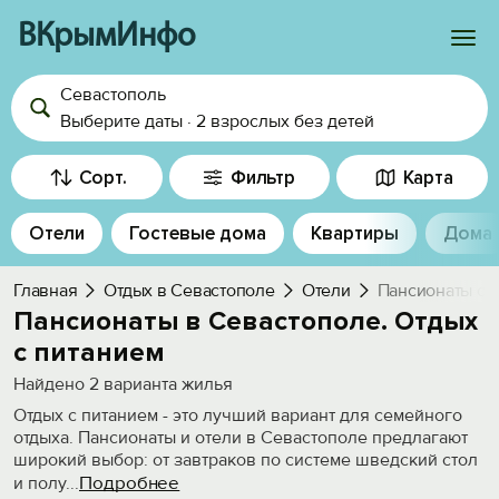
ВКрымИнфо
Севастополь
Войти
Выберите даты
·
2 взрослых
без детей
Избранное
Сорт.
Фильтр
Карта
История просмотра
Отели
Гостевые дома
Квартиры
Дома
Добавить свой объект
Главная
Отдых в Севастополе
Отели
Пансионаты с 
Пансионаты в Севастополе. Отдых
с питанием
Найдено
2
варианта жилья
Отдых с питанием - это лучший вариант для семейного
отдыха. Пансионаты и отели в Севастополе предлагают
широкий выбор: от завтраков по системе шведский стол
Подробнее
и полу
...