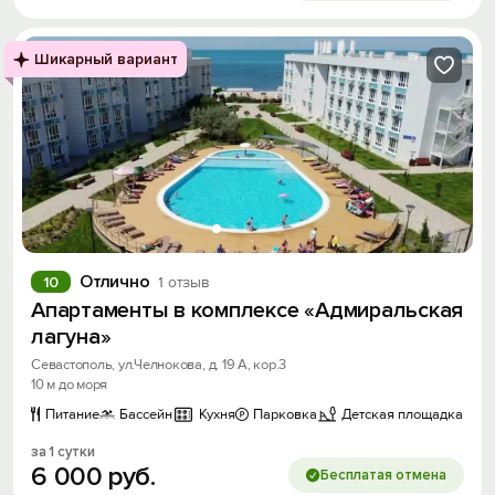
Шикарный вариант
Отлично
10
1 отзыв
Апартаменты в комплексе «Адмиральская
лагуна»
Севастополь, ул.Челнокова, д. 19 А, кор.3
10 м до моря
Питание
Бассейн
Кухня
Парковка
Детская площадка
за 1 сутки
6
000
руб.
Бесплатая отмена