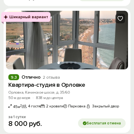
Шикарный вариант
Отлично
9.3
2 отзыва
Квартира-студия в Орловке
Орловка, Качинское шоссе, д. 35/60
50 м до моря
·
838 м до центра
2
4 гостя
2 кровати
Парковка
Закрытый двор
45м
за 1 сутки
8
000
руб.
Бесплатая отмена