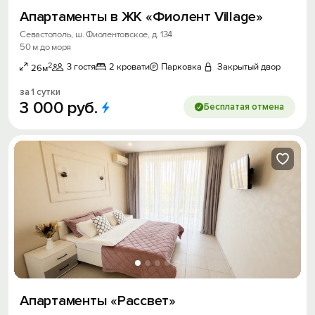
Апартаменты в ЖК «Фиолент Village»
Севастополь, ш. Фиолентовское, д. 134
50 м до моря
2
3 гостя
2 кровати
Парковка
Закрытый двор
26м
за 1 сутки
3
000
руб.
Бесплатая отмена
Апартаменты «Рассвет»