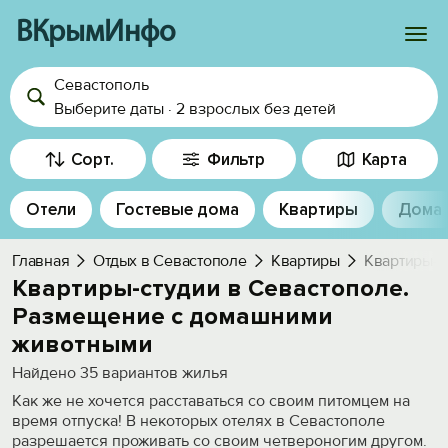
ВКрымИнфо
Севастополь
Войти
Выберите даты
·
2 взрослых
без детей
Избранное
Сорт.
Фильтр
Карта
История просмотра
Отели
Гостевые дома
Квартиры
Дома
Добавить свой объект
Главная
Отдых в Севастополе
Квартиры
Квартиры-с
Квартиры-студии в Севастополе.
Размещение с домашними
животными
Найдено
35
вариантов жилья
Как же не хочется расставаться со своим питомцем на
время отпуска! В некоторых отелях в Севастополе
разрешается проживать со своим четвероногим другом.