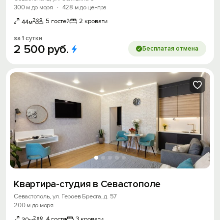
300 м до моря
·
428 м до центра
2
5 гостей
2 кровати
44м
за 1 сутки
2
500
руб.
Бесплатая отмена
Квартира-студия в Севастополе
Севастополь, ул. Героев Бреста, д. 57
200 м до моря
2
4 гостя
3 кровати