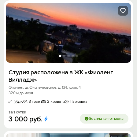
Получить промокод
Студия расположена в ЖК «Фиолент
Вилладж»
Фиолент, ш. Фиолентовское, д. 134, корп. 4
320 м до моря
2
3 гостя
2 кровати
Парковка
35м
за 1 сутки
3
000
руб.
Бесплатая отмена