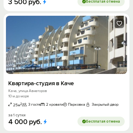
3
500
руб.
Бесплатая отмена
Вход на сайт
Войти или
Зарегистрироваться
Войти
Квартира-студия в Каче
Кача, улица Авиаторов
10 м до моря
Войти с помощью
2
3 гостя
2 кровати
Парковка
Закрытый двор
25м
Скидка −5%
за 1 сутки
4
000
руб.
Хочешь дешевле? Оставь почту и получи
Бесплатая отмена
промокод на первое бронирование!