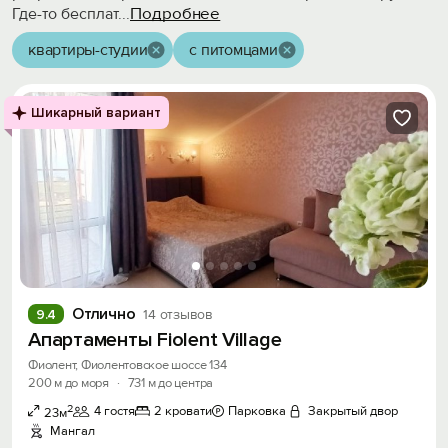
Подробнее
Где-то бесплат
...
квартиры-студии
с питомцами
Шикарный вариант
Отлично
9.4
14 отзывов
Апартаменты Fiolent Village
Фиолент, Фиолентовское шоссе 134
200 м до моря
·
731 м до центра
2
4 гостя
2 кровати
Парковка
Закрытый двор
23м
Мангал