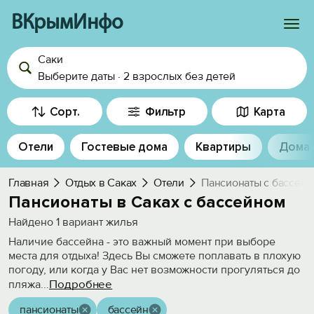
ВКрымИнфо
Саки
Войти
Выберите даты
·
2 взрослых
без детей
Избранное
Сорт.
Фильтр
Карта
История просмотра
Отели
Гостевые дома
Квартиры
Дома
Добавить свой объект
Главная
Отдых в Саках
Отели
Пансионаты с бассей
Пансионаты в Саках с бассейном
Найдено
1
вариант жилья
Наличие бассейна - это важный момент при выборе
места для отдыха! Здесь Вы сможете поплавать в плохую
погоду, или когда у Вас нет возможности прогуляться до
Подробнее
пляжа
...
пансионаты
бассейн