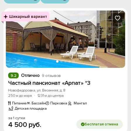
Шикарный вариант
Отлично
9.2
9 отзывов
Частный пансионат «Арпат» *3
Новофедоровка, ул. Весенняя, д. 8
250 м до моря
·
1231 м до центра
Питание
Бассейн
Парковка
Мангал
Детская площадка
за 1 сутки
4
500
руб.
Бесплатая отмена