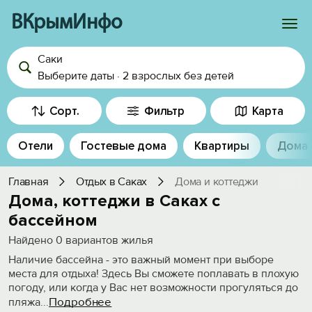
ВКрымИнфо
Саки
Войти
Выберите даты
·
2 взрослых
без детей
Избранное
Сорт.
Фильтр
Карта
История просмотра
Отели
Гостевые дома
Квартиры
Дома
Добавить свой объект
Главная
Отдых в Саках
Дома и коттеджи
Дома, коттеджи в Саках с
бассейном
Найдено
0
вариантов жилья
Наличие бассейна - это важный момент при выборе
места для отдыха! Здесь Вы сможете поплавать в плохую
погоду, или когда у Вас нет возможности прогуляться до
Подробнее
пляжа
...