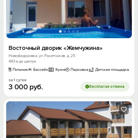
Восточный дворик «Жемчужина»
Новофедоровка, ул. Ракетчиков, д. 25
443 м до центра
Питание
Бассейн
Кухня
Парковка
Детская площадка
за 1 сутки
3
000
руб.
Бесплатая отмена
Вход на сайт
Войти или
Зарегистрироваться