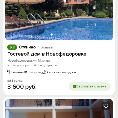
Отлично
9.8
4 отзыва
Гостевой дом в Новофедоровке
Новофедоровка, ул. Мирная
250 м до моря
·
933 м до центра
Питание
Бассейн
Детская площадка
за 1 сутки
3
600
руб.
Бесплатая отмена