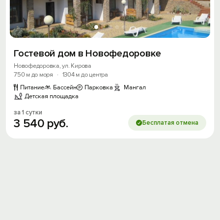
Войти
Войти с помощью
Гостевой дом в Новофедоровке
Скидка −5%
Новофедоровка, ул. Кирова
750 м до моря
·
1304 м до центра
Хочешь дешевле? Оставь почту и получи
Питание
Бассейн
Парковка
Мангал
промокод на первое бронирование!
Детская площадка
за 1 сутки
3
540
руб.
Бесплатая отмена
Получить промокод