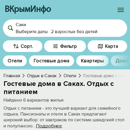
ВКрымИнфо
Саки
Войти
Выберите даты
·
2 взрослых
без детей
Избранное
Сорт.
Фильтр
Карта
История просмотра
Отели
Гостевые дома
Квартиры
Дома
Добавить свой объект
Главная
Отдых в Саках
Отели
Гостевые дома с пита
Гостевые дома в Саках. Отдых с
питанием
Найдено
6
вариантов жилья
Отдых с питанием - это лучший вариант для семейного
отдыха. Пансионаты и отели в Саках предлагают
широкий выбор: от завтраков по системе шведский стол
Подробнее
и полупансио
...