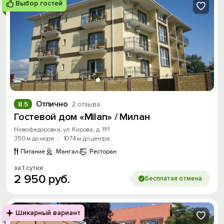
Выбор гостей
Отлично
8.5
2 отзыва
Гостевой дом «Milan» / Милан
Новофедоровка, ул. Кирова, д. 11/1
350 м до моря
·
1074 м до центра
Питание
Мангал
Ресторан
за 1 сутки
2
950
руб.
Бесплатая отмена
Шикарный вариант