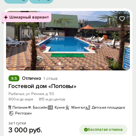
Шикарный вариант
Отлично
9.5
1 отзыв
Гостевой дом «Поповы»
Рыбачье, ул. Речная, д. 50
800 м до моря
·
815 м до центра
Питание
Бассейн
Кухня
Мангал
Детская площадка
Ресторан
за 1 сутки
3
000
руб.
Бесплатая отмена