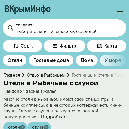
ВКрымИнфо
Рыбачье
Войти
Выберите даты
·
2 взрослых
без детей
Избранное
Сорт.
Фильтр
Карта
История просмотра
Отели
Гостевые дома
Дома
У моря
Добавить свой объект
Главная
Отдых в Рыбачьем
Гостиницы и отели в Рыбач
Отели в Рыбачьем с сауной
Найдено
1
вариант жилья
Многие отели в Рыбачьем имеют свои спа-центры и
банные комплексы, а в некоторых коттеджах есть мини-
сауны. Отели с сауной пользуются огромной
Подробнее
популярностью.
...
отели
сауна