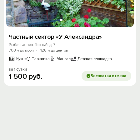
Частный сектор «У Александра»
Рыбачье, пер. Горный, д. 7
700 м до моря
·
426 м до центра
Кухня
Парковка
Мангал
Детская площадка
за 1 сутки
1
500
руб.
Бесплатая отмена