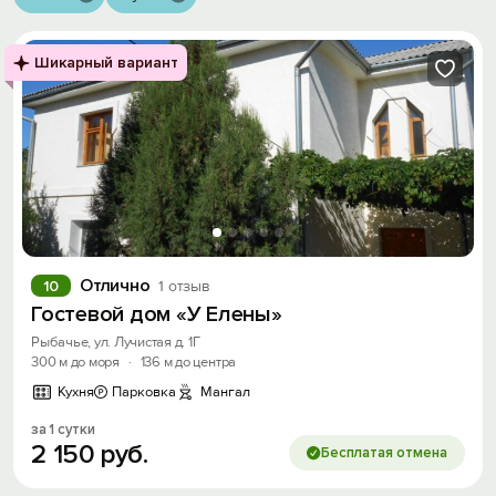
Шикарный вариант
Отлично
10
1 отзыв
Гостевой дом «У Елены»
Рыбачье, ул. Лучистая д. 1Г
300 м до моря
·
136 м до центра
Кухня
Парковка
Мангал
за 1 сутки
2
150
руб.
Бесплатая отмена