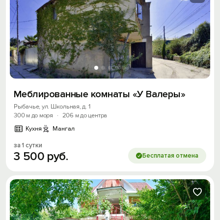
Меблированные комнаты «У Валеры»
Рыбачье, ул. Школьная, д. 1
300 м до моря
·
206 м до центра
Кухня
Мангал
за 1 сутки
3
500
руб.
Бесплатая отмена
Вход на сайт