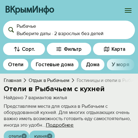
ВКрымИнфо
Рыбачье
Войти
Выберите даты
·
2 взрослых
без детей
Избранное
Сорт.
Фильтр
Карта
История просмотра
Отели
Гостевые дома
Дома
У моря
Добавить свой объект
Главная
Отдых в Рыбачьем
Гостиницы и отели в Рыбач
Отели в Рыбачьем с кухней
Найдено
7
вариантов жилья
Представляем места для отдыха в Рыбачьем с
оборудованной кухней. Для многих отдыхающих очень
важно иметь возможность готовить еду самостоятельно,
Подробнее
иногда это удобн
...
отели
кухня