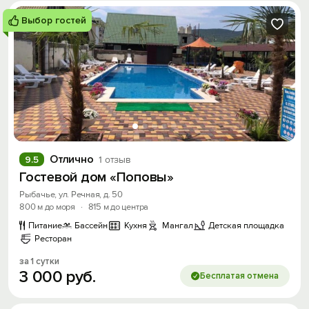
Выбор гостей
Отлично
9.5
1 отзыв
Гостевой дом «Поповы»
Рыбачье, ул. Речная, д. 50
800 м до моря
·
815 м до центра
Питание
Бассейн
Кухня
Мангал
Детская площадка
Ресторан
за 1 сутки
3
000
руб.
Бесплатая отмена