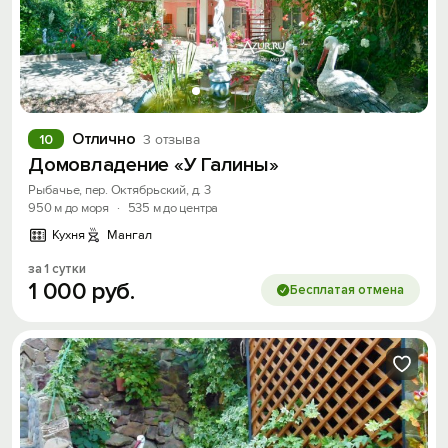
Войти или
Зарегистрироваться
Отлично
10
3 отзыва
Войти
Домовладение «У Галины»
Рыбачье, пер. Октябрьский, д. 3
Войти с помощью
950 м до моря
·
535 м до центра
Кухня
Мангал
Скидка −5%
за 1 сутки
Хочешь дешевле? Оставь почту и получи
1
000
руб.
Бесплатая отмена
промокод на первое бронирование!
Получить промокод