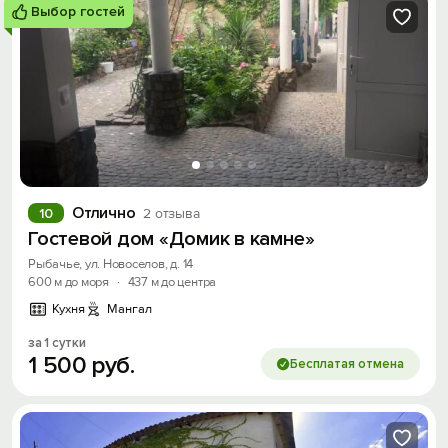
Выбор гостей
Отлично
10
2 отзыва
Гостевой дом «Домик в камне»
Рыбачье, ул. Новоселов, д. 14
600 м до моря
·
437 м до центра
Кухня
Мангал
за 1 сутки
1
500
руб.
Бесплатая отмена