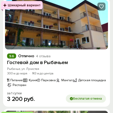
Шикарный вариант
Отлично
9.6
4 отзыва
Гостевой дом в Рыбачьем
Рыбачье, ул. Лучистая
300 м до моря
·
143 м до центра
Питание
Кухня
Парковка
Мангал
Детская площадка
Ресторан
за 1 сутки
3
200
руб.
Бесплатая отмена