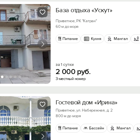
База отдыха «Ускут»
Приветное, РК "Катран"
60 м до моря
Питание
Кухня
Мангал
за 1 сутки
2
000
руб.
3-местный номер
Гостевой дом «Ирина»
Приветное, ул. Набережная, д. 2
800 м до моря
Питание
Бассейн
Мангал