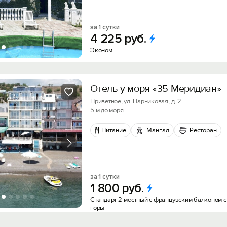
за 1 сутки
4
225
руб.
Эконом
Отель у моря «35 Меридиан»
Приветное, ул. Парниковая, д. 2
5 м до моря
Питание
Мангал
Ресторан
за 1 сутки
1
800
руб.
Стандарт 2-местный с французским балконом с
горы