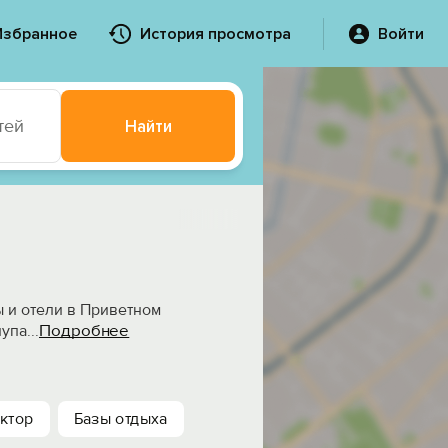
Избранное
История просмотра
Войти
тей
Найти
ы и отели в Приветном
Подробнее
лупа
...
ктор
Базы отдыха