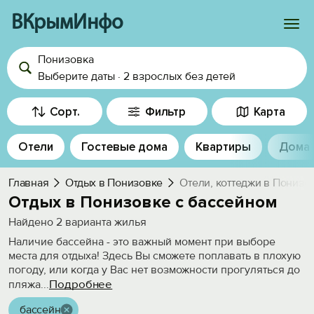
ВКрымИнфо
Понизовка
Войти
Выберите даты
·
2 взрослых
без детей
Избранное
Сорт.
Фильтр
Карта
История просмотра
Отели
Гостевые дома
Квартиры
Дома
Добавить свой объект
Главная
Отдых в Понизовке
Отели, коттеджи в Понизо
Отдых в Понизовке с бассейном
Найдено
2
варианта жилья
Наличие бассейна - это важный момент при выборе
места для отдыха! Здесь Вы сможете поплавать в плохую
погоду, или когда у Вас нет возможности прогуляться до
Подробнее
пляжа
...
бассейн