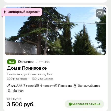
Шикарный вариант
Отлично
9.3
2 отзыва
Дом в Понизовке
Понизовка, ул. Советская д. 15 а
300 м до моря
·
430 м до центра
2
7 гостей
4 кровати
Парковка
Закрытый двор
60м
Мангал
за 1 сутки
3
500
руб.
Бесплатая отмена