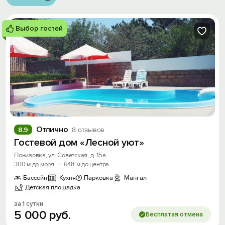
Выбор гостей
Отлично
8.9
8 отзывов
Гостевой дом «Лесной уют»
Понизовка, ул. Советская, д. 15а
300 м до моря
·
648 м до центра
Бассейн
Кухня
Парковка
Мангал
Детская площадка
за 1 сутки
5
000
руб.
Бесплатая отмена