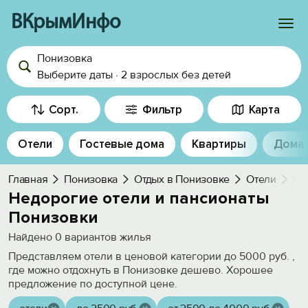
ВКрымИнфо
Понизовка
Войти
Выберите даты
·
2 взрослых
без детей
Избранное
Сорт.
Фильтр
Карта
История просмотра
Отели
Гостевые дома
Квартиры
Дома
Добавить свой объект
Главная
Понизовка
Отдых в Понизовке
Отели
Не
Недорогие отели и пансионаты
Понизовки
Найдено
0
вариантов жилья
Представляем отели в ценовой категории до 5000 руб. ,
где можно отдохнуть в Понизовке дешево. Хорошее
предложение по доступной цене.