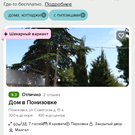
Подробнее
Где-то бесплатно
...
дома, коттеджи
с питомцами
Шикарный вариант
Отлично
9.3
2 отзыва
Дом в Понизовке
Понизовка, ул. Советская д. 15 а
300 м до моря
·
430 м до центра
2
7 гостей
4 кровати
Парковка
Закрытый двор
60м
Мангал