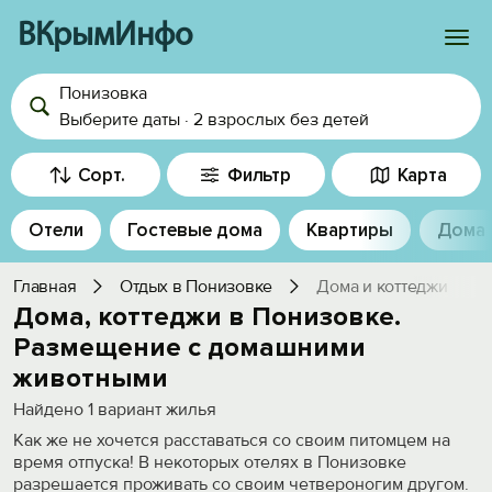
ВКрымИнфо
Понизовка
Войти
Выберите даты
·
2 взрослых
без детей
Избранное
Сорт.
Фильтр
Карта
История просмотра
Отели
Гостевые дома
Квартиры
Дома
Добавить свой объект
Главная
Отдых в Понизовке
Дома и коттеджи
Дома, коттеджи в Понизовке.
Размещение с домашними
животными
Найдено
1
вариант жилья
Как же не хочется расставаться со своим питомцем на
время отпуска! В некоторых отелях в Понизовке
разрешается проживать со своим четвероногим другом.