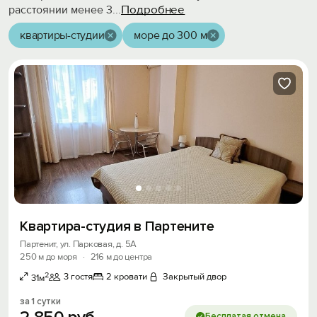
Подробнее
расстоянии менее 3
...
квартиры-студии
море до 300 м
Квартира-студия в Партените
Партенит, ул. Парковая, д. 5А
250 м до моря
·
216 м до центра
2
3 гостя
2 кровати
Закрытый двор
31м
за 1 сутки
Бесплатая отмена