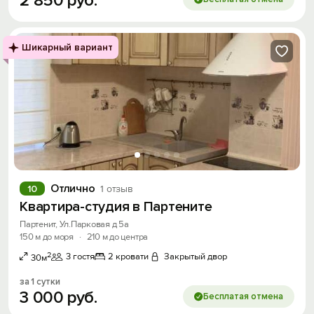
2
850
руб.
Шикарный вариант
Отлично
10
1 отзыв
Квартира-студия в Партените
Партенит, Ул.Парковая д 5а
150 м до моря
·
210 м до центра
2
3 гостя
2 кровати
Закрытый двор
30м
за 1 сутки
3
000
руб.
Бесплатая отмена