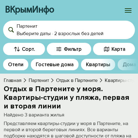
ВКрымИнфо
Партенит
Войти
Выберите даты
·
2 взрослых
без детей
Избранное
Сорт.
Фильтр
Карта
История просмотра
Отели
Гостевые дома
Квартиры
Дома
Добавить свой объект
Главная
Партенит
Отдых в Партените
Квартиры-студ
Отдых в Партените у моря.
Квартиры-студии у пляжа, первая
и вторая линии
Найдено
3
варианта жилья
Представляем квартиры-студии у моря в Партените, на
первой и второй береговых линиях. Все варианты
подборке находятся в шаговой доступности от пляжа на