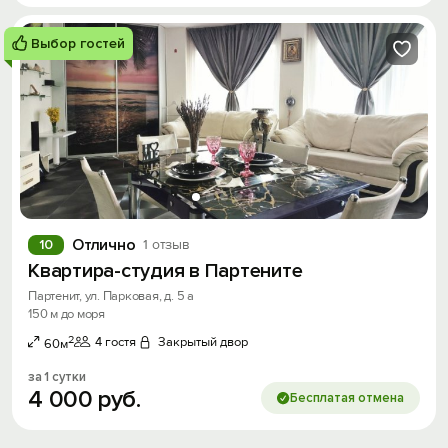
Выбор гостей
Отлично
10
1 отзыв
Квартира-студия в Партените
Партенит, ул. Парковая, д. 5 а
150 м до моря
2
4 гостя
Закрытый двор
60м
за 1 сутки
4
000
руб.
Бесплатая отмена