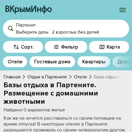
ВКрымИнфо
Партенит
Войти
Выберите даты
·
2 взрослых
без детей
Избранное
Сорт.
Фильтр
Карта
История просмотра
Отели
Гостевые дома
Квартиры
Дома
Добавить свой объект
Главная
Отдых в Партените
Отели
Базы отдыха. С п
Базы отдыха в Партените.
Размещение с домашними
животными
Найдено
0
вариантов жилья
Как же не хочется расставаться со своим питомцем на
время отпуска! В некоторых отелях в Партените
разрешается проживать со своим четвероногим другом.