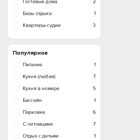
Гостевые дома
2
Базы отдыха
1
Квартиры-судии
3
Популярное
Питание
1
Кухня (любая)
7
Кухня в номере
5
Бассейн
1
Парковка
6
C питомцами
7
Отдых с детьми
1