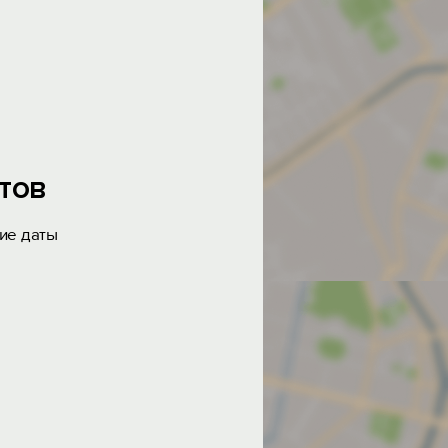
тов
ие даты