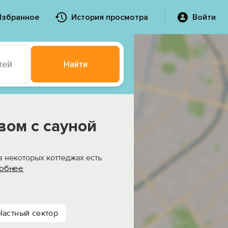
Избранное
История просмотра
Войти
тей
Найти
вом с сауной
в некоторых коттеджах есть
обнее
Частный сектор