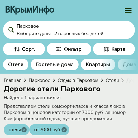
ВКрымИнфо
Парковое
Войти
Выберите даты
·
2 взрослых
без детей
Избранное
Сорт.
Фильтр
Карта
История просмотра
Отели
Гостевые дома
Квартиры
Дома
Добавить свой объект
Главная
Парковое
Отдых в Парковом
Отели
Доро
Дорогие отели Паркового
Найдено
1
вариант жилья
Представляем отели комфорт-класса и класса люкс в
Парковом в ценовой категории от 7000 руб. за номер.
Комфортабельный отдых, лучшие предложения.
отели
от 7000 руб.