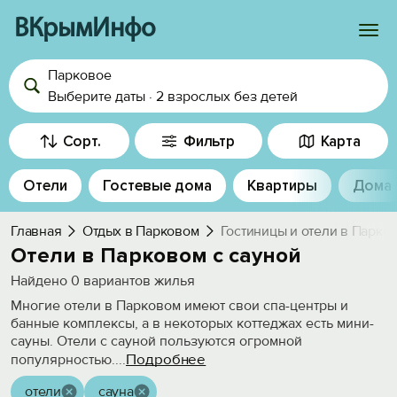
ВКрымИнфо
Парковое
Войти
Выберите даты
·
2 взрослых
без детей
Избранное
Сорт.
Фильтр
Карта
История просмотра
Отели
Гостевые дома
Квартиры
Дома
Добавить свой объект
Главная
Отдых в Парковом
Гостиницы и отели в Парко
Отели в Парковом с сауной
Найдено
0
вариантов жилья
Многие отели в Парковом имеют свои спа-центры и
банные комплексы, а в некоторых коттеджах есть мини-
сауны. Отели с сауной пользуются огромной
Подробнее
популярностью.
...
отели
сауна