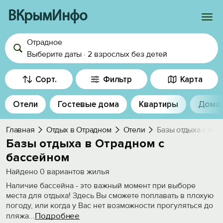
ВКрымИнфо
Отрадное
Войти
Выберите даты
·
2 взрослых
без детей
Избранное
Сорт.
Фильтр
Карта
История просмотра
Отели
Гостевые дома
Квартиры
Дома
Добавить свой объект
Главная
Отдых в Отрадном
Отели
Базы отдыха с бас
Базы отдыха в Отрадном с
бассейном
Найдено
0
вариантов жилья
Наличие бассейна - это важный момент при выборе
места для отдыха! Здесь Вы сможете поплавать в плохую
погоду, или когда у Вас нет возможности прогуляться до
Подробнее
пляжа
...