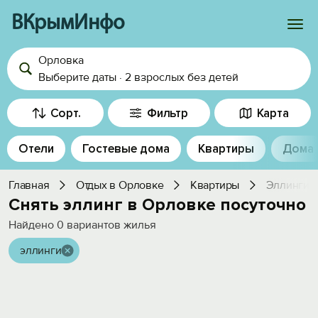
ВКрымИнфо
Орловка
Войти
Выберите даты
·
2 взрослых
без детей
Избранное
Сорт.
Фильтр
Карта
История просмотра
Отели
Гостевые дома
Квартиры
Дома
Добавить свой объект
Главная
Отдых в Орловке
Квартиры
Эллинги
Снять эллинг в Орловке посуточно
Найдено
0
вариантов жилья
эллинги