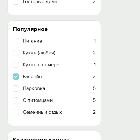
Гостевые дома
2
Популярное
Питание
1
Кухня (любая)
2
Кухня в номере
1
Бассейн
2
Парковка
5
C питомцами
5
Семейный отдых
2
Количество комнат