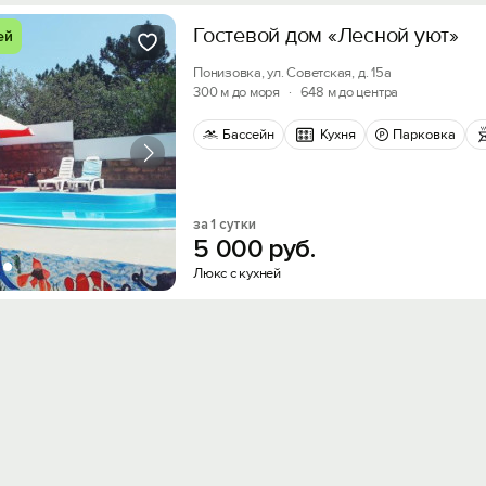
Гостевой дом «Лесной уют»
ей
Понизовка, ул. Советская, д. 15а
300 м до моря
·
648 м до центра
Бассейн
Кухня
Парковка
за 1 сутки
5
000
руб.
Люкс с кухней