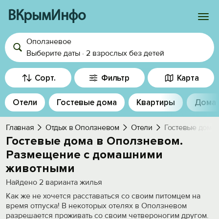
ВКрымИнфо
Оползневое
Войти
Выберите даты
·
2 взрослых
без детей
Избранное
Сорт.
Фильтр
Карта
История просмотра
Отели
Гостевые дома
Квартиры
Дома
Добавить свой объект
Главная
Отдых в Оползневом
Отели
Гостевые дома.
Гостевые дома в Оползневом.
Размещение с домашними
животными
Найдено
2
варианта жилья
Как же не хочется расставаться со своим питомцем на
время отпуска! В некоторых отелях в Оползневом
разрешается проживать со своим четвероногим другом.