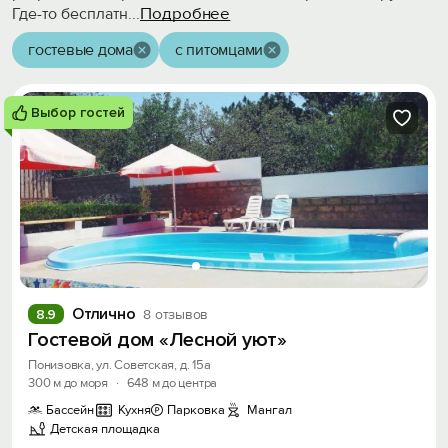
Подробнее
Где-то бесплатн
...
гостевые дома
с питомцами
Выбор гостей
Отлично
8.9
8 отзывов
Гостевой дом «Лесной уют»
Понизовка, ул. Советская, д. 15а
300 м до моря
·
648 м до центра
Бассейн
Кухня
Парковка
Мангал
Детская площадка