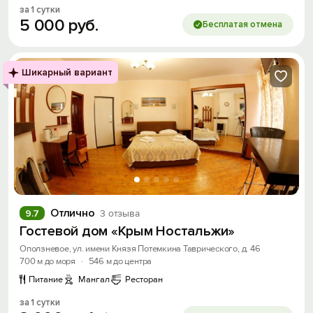
за 1 сутки
5
000
руб.
Бесплатая отмена
Шикарный вариант
Отлично
9.7
3 отзыва
Гостевой дом «Крым Ностальжи»
Оползневое, ул. имени Князя Потемкина Таврического, д. 46
700 м до моря
·
546 м до центра
Питание
Мангал
Ресторан
за 1 сутки