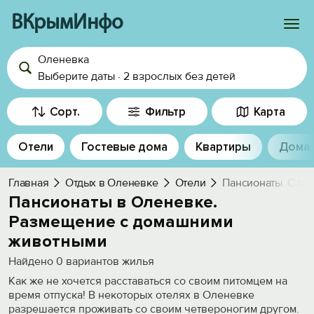
ВКрымИнфо
Оленевка
Войти
Выберите даты
·
2 взрослых
без детей
Избранное
Сорт.
Фильтр
Карта
История просмотра
Отели
Гостевые дома
Квартиры
Дома
Добавить свой объект
Главная
Отдых в Оленевке
Отели
Пансионаты. С пи
Пансионаты в Оленевке.
Размещение с домашними
животными
Найдено
0
вариантов жилья
Как же не хочется расставаться со своим питомцем на
время отпуска! В некоторых отелях в Оленевке
разрешается проживать со своим четвероногим другом.