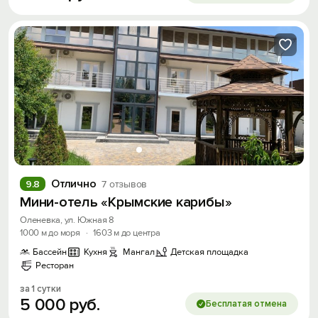
Отлично
9.8
7 отзывов
Мини-отель «Крымские карибы»
Оленевка, ул. Южная 8
1000 м до моря
·
1603 м до центра
Бассейн
Кухня
Мангал
Детская площадка
Ресторан
за 1 сутки
5
000
руб.
Бесплатая отмена