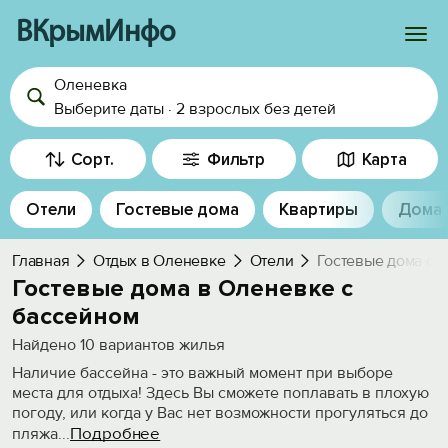
ВКрымИнфо
Оленевка
Войти
Выберите даты
·
2 взрослых
без детей
Избранное
Сорт.
Фильтр
Карта
История просмотра
Отели
Гостевые дома
Квартиры
Дома
Добавить свой объект
Главная
Отдых в Оленевке
Отели
Гостевые дома с 
Гостевые дома в Оленевке с
бассейном
Найдено
10
вариантов жилья
Наличие бассейна - это важный момент при выборе
места для отдыха! Здесь Вы сможете поплавать в плохую
погоду, или когда у Вас нет возможности прогуляться до
Подробнее
пляжа
...