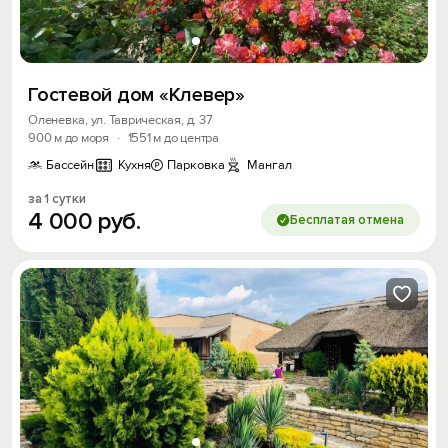
Войти
Войти с помощью
Гостевой дом «Клевер»
Оленевка, ул. Таврическая, д. 37
Скидка −5%
900 м до моря
·
1551 м до центра
Хочешь дешевле? Оставь почту и получи
Бассейн
Кухня
Парковка
Мангал
промокод на первое бронирование!
за 1 сутки
4
000
руб.
Бесплатая отмена
Получить промокод