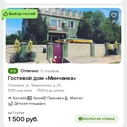
Выбор гостей
Отлично
9.9
5 отзывов
Гостевой дом «Минчанка»
Оленевка, ул. Таврическая, д. 25
1050 м до моря
·
1568 м до центра
Бассейн
Кухня
Парковка
Мангал
Детская площадка
за 1 сутки
1
500
руб.
Бесплатая отмена