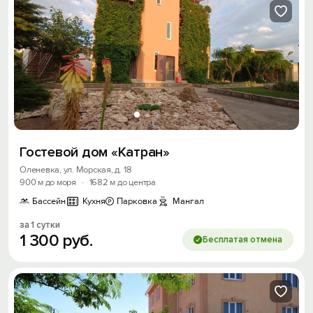
Гостевой дом «Катран»
Оленевка, ул. Морская, д. 18
900 м до моря
·
1682 м до центра
Бассейн
Кухня
Парковка
Мангал
за 1 сутки
1
300
руб.
Бесплатая отмена