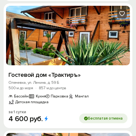
Гостевой дом «Трактиръ»
Оленевка, ул. Ленина, д. 59 Б
500 м до моря
·
857 м до центра
Бассейн
Кухня
Парковка
Мангал
Детская площадка
за 1 сутки
4
600
руб.
Бесплатая отмена