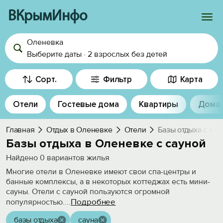
ВКрымИнфо
Оленевка
Войти
Выберите даты
·
2 взрослых
без детей
Избранное
Сорт.
Фильтр
Карта
История просмотра
Отели
Гостевые дома
Квартиры
Дома
Добавить свой объект
Главная
Отдых в Оленевке
Отели
Базы отдыха с сау
Базы отдыха в Оленевке с сауной
Найдено
0
вариантов жилья
Многие отели в Оленевке имеют свои спа-центры и
банные комплексы, а в некоторых коттеджах есть мини-
сауны. Отели с сауной пользуются огромной
Подробнее
популярностью.
...
базы отдыха
сауна