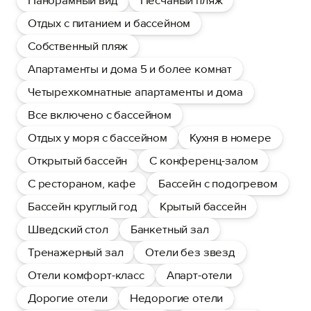
Панорамный вид
Песчаный пляж
Отдых с питанием и бассейном
Собственный пляж
Апартаменты и дома 5 и более комнат
Четырехкомнатные апартаменты и дома
Все включено с бассейном
Отдых у моря с бассейном
Кухня в номере
Открытый бассейн
С конференц-залом
С рестораном, кафе
Бассейн с подогревом
Бассейн круглый год
Крытый бассейн
Шведский стол
Банкетный зал
Тренажерный зал
Отели без звезд
Отели комфорт-класс
Апарт-отели
Дорогие отели
Недорогие отели