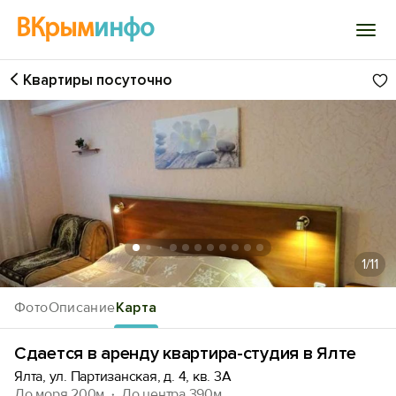
ВКрым
инфо
Квартиры посуточно
Войти
Избранное
История просмотра
Добавить свой объект
1
/11
Фото
Описание
Карта
Сдается в аренду квартира-студия в Ялте
Ялта, ул. Партизанская, д. 4, кв. 3А
До моря 200м
До центра 390м