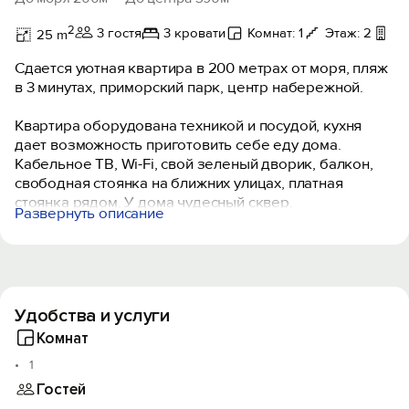
2
3 гостя
3 кровати
Комнат: 1
Этаж: 2
Ба
25 m
Сдается уютная квартира в 200 метрах от моря, пляж
в 3 минутах, приморский парк, центр набережной.
Квартира оборудована техникой и посудой, кухня
дает возможность приготовить себе еду дома.
Кабельное ТВ, Wi-Fi, свой зеленый дворик, балкон,
свободная стоянка на ближних улицах, платная
стоянка рядом. У дома чудесный сквер.
Развернуть описание
Круглосуточно горячая вода.
Рядом столовая, кафе, овощной и
продовольственный магазины. Созданы комфортные
условия для отдыха. В транспортной доступности
Удобства и услуги
достопримечательности Южного Берега Крыма. На
балкончике и во дворике можно курить.
Комнат
1
Гостей