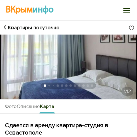
ВКрым
инфо
Квартиры посуточно
Войти
Избранное
История просмотра
Добавить свой объект
1
/12
Фото
Описание
Карта
Сдается в аренду квартира-студия в
Севастополе