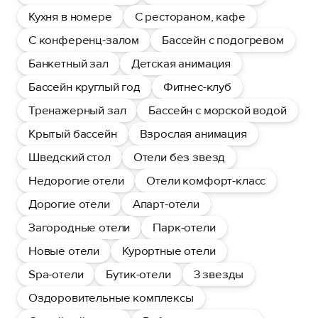
Кухня в номере
С рестораном, кафе
С конференц-залом
Бассейн с подогревом
Банкетный зал
Детская анимация
Бассейн круглый год
Фитнес-клуб
Тренажерный зал
Бассейн с морской водой
Крытый бассейн
Взрослая анимация
Шведский стол
Отели без звезд
Недорогие отели
Отели комфорт-класс
Дорогие отели
Апарт-отели
Загородные отели
Парк-отели
Новые отели
Курортные отели
Spa-отели
Бутик-отели
3 звезды
Оздоровительные комплексы