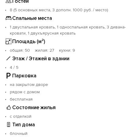
Гостей
- набережной города Судака - 60 км;
- «Золотого пляжа» города Феодосии - 78,7 км.
8 (5 основных места, 3 дополн. 1000 руб. / место)
Спальные места
1 двуспальная кровать, 1 односпальная кровать, 3 дивана-
кровати, 1 двухъярусная кровать
Площадь (м²)
oбщая: 50 жилая: 27 кухни: 9
Этаж / Этажей в здании
4 / 5
Парковка
на закрытом дворе
рядом с домом
бесплатная
Состояние жилья
с отделкой
Тип дома
блочный