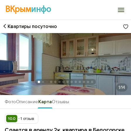
ВКрым
инфо
Квартиры посуточно
Войти
Избранное
История просмотра
Добавить свой объект
1
/14
Фото
Описание
Карта
Отзывы
10.0
1 отзыв
Сдается в аренду 2к. квартира в Белогорске