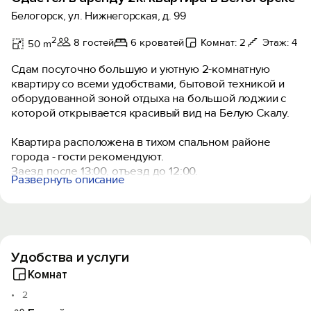
Белогорск, ул. Нижнегорская, д. 99
2
8 гостей
6 кроватей
Комнат: 2
Этаж: 4
50 m
Сдам посуточно большую и уютную 2-комнатную
квартиру со всеми удобствами, бытовой техникой и
оборудованной зоной отдыха на большой лоджии с
которой открывается красивый вид на Белую Скалу.
Квартира расположена в тихом спальном районе
города - гости рекомендуют.
Заезд после 13:00, отъезд до 12:00.
Развернуть описание
Расстояние по автодороге до:
- Суворовского Дуба - 4,2 км;
- Парка Львов «Тайган» - 4,3 км;
- Конного клуба «Ковбой» - 6,6 км;
Удобства и услуги
- подножия «Белой Скалы»: 1 маршрут – через конный
клуб «Ковбой» - 7 км; 2 маршрут – через село «Бела
Комнат
Скала» - 6,7 км на машине, далее пешком через реку -
2
0,7 км;