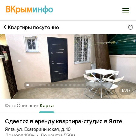
ВКрым
инфо
Квартиры посуточно
Войти
Избранное
История просмотра
Добавить свой объект
1
/20
Фото
Описание
Карта
Сдается в аренду квартира-студия в Ялте
Ялта, ул. Екатерининская, д. 10
До моря 100м
До центра 550м