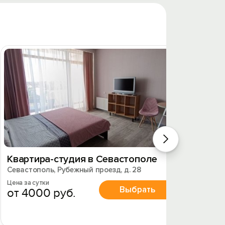
Квартира-студия в Севастополе
1к. к
Севастополь, Рубежный проезд, д. 28
Севасто
Цена за сутки
Цена за 
Выбрать
от 4000 руб.
от 3