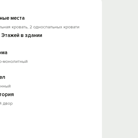
ные места
льная кровать, 2 односпальных кровати
/ Этажей в здании
ома
о-монолитный
ел
енный
тория
й двор