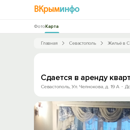
ВКрым
инфо
Фото
Карта
Главная
Севастополь
Жильё в С
Сдается в аренду квар
Севастополь, Ул. Челнокова, д. 19 А
До