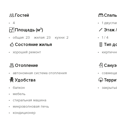
Гостей
Спаль
4
1 двуспа
Площадь (м²)
Этаж 
oбщая: 23 жилая: 23 кухни: 2
1 / 4
Состояние жилья
Тип д
хороший ремонт
кирпичн
Отопление
Сануз
автономная система отопления
совмещ
Удобства
Терри
балкон
закрыты
мебель
стиральная машина
микроволновая печь
кондиционер