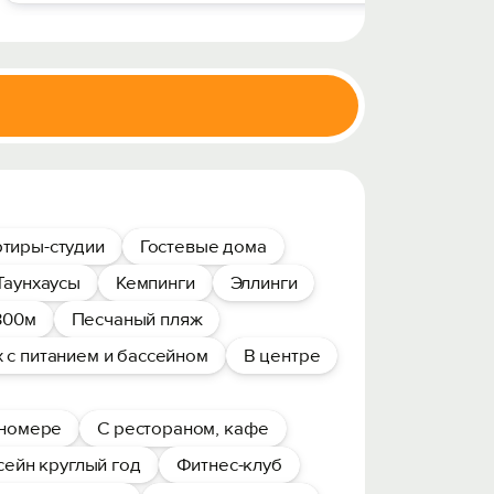
тиры-студии
Гостевые дома
Таунхаусы
Кемпинги
Эллинги
300м
Песчаный пляж
 с питанием и бассейном
В центре
 номере
С рестораном, кафе
сейн круглый год
Фитнес-клуб