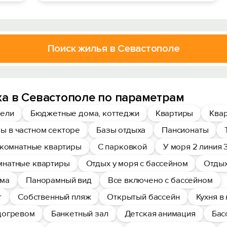
Поиск жилья в Севастополе
а в Севастополе по параметрам
ели
Бюджетные дома, коттеджи
Квартиры
Квар
ы в частном секторе
Базы отдыха
Пансионаты
комнатные квартиры
С парковкой
У моря 2 линия 
мнатные квартиры
Отдых у моря с бассейном
Отдых
ома
Панорамный вид
Все включено с бассейном
т
Собственный пляж
Открытый бассейн
Кухня в
одогревом
Банкетный зал
Детская анимация
Бас