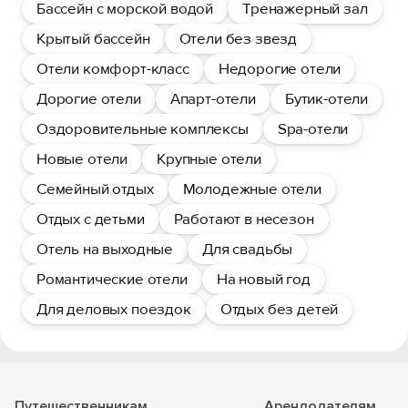
Бассейн с морской водой
Тренажерный зал
Крытый бассейн
Отели без звезд
Отели комфорт-класс
Недорогие отели
Дорогие отели
Апарт-отели
Бутик-отели
Оздоровительные комплексы
Spa-отели
Новые отели
Крупные отели
Семейный отдых
Молодежные отели
Отдых с детьми
Работают в несезон
Отель на выходные
Для свадьбы
Романтические отели
На новый год
Для деловых поездок
Отдых без детей
Путешественникам
Арендодателям