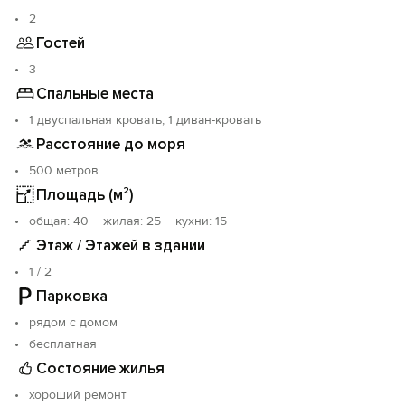
бронировании указывайте количество питомцев, их
2
возврат, породу и вид.
Гостей
Расчетное время заезда после 14:00 выезд до 11:00.
3
Спальные места
1 двуспальная кровать, 1 диван-кровать
Расстояние до моря
500 метров
Площадь (м²)
oбщая: 40 жилая: 25 кухни: 15
Этаж / Этажей в здании
1 / 2
Парковка
рядом с домом
бесплатная
Состояние жилья
хороший ремонт