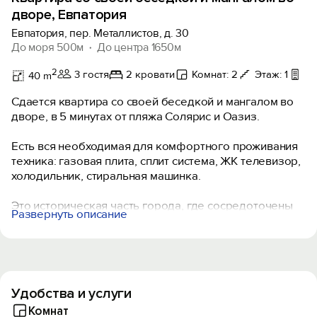
дворе, Евпатория
Евпатория, пер. Металлистов, д. 30
До моря 500м
До центра 1650м
2
3 гостя
2 кровати
Комнат: 2
Этаж: 1
Ви
40 m
Сдается квартира со своей беседкой и мангалом во
дворе, в 5 минутах от пляжа Солярис и Оазиз.
Есть вся необходимая для комфортного проживания
техника: газовая плита, сплит система, ЖК телевизор,
холодильник, стиральная машинка.
Это историческая часть города, где сосредоточены
Развернуть описание
все достопримечательности нашего города. Рядом
расположена набережная им. В. Терешковой,
Николаевский собор, мечеть Джума Джами, Текие-
Дервиш, Гезлёвские ворота, Караимские кенасы,
Ресторан Джеваль.
Удобства и услуги
Принимаем с животными по согласованию. При
Комнат