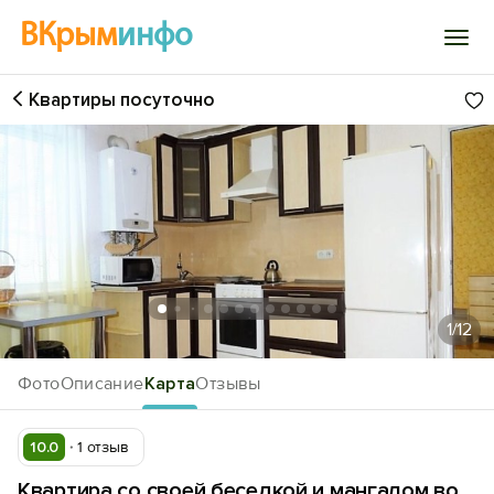
ВКрым
инфо
Квартиры посуточно
Войти
Избранное
История просмотра
Добавить свой объект
1
/12
Фото
Описание
Карта
Отзывы
10.0
1 отзыв
Квартира со своей беседкой и мангалом во