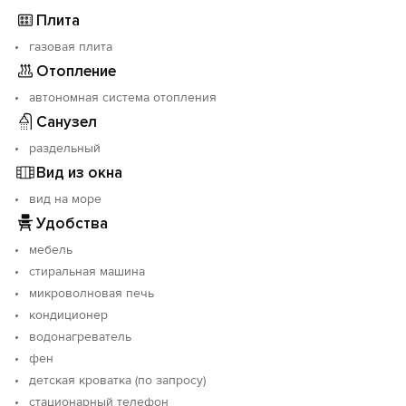
детские парк с разными площадками, аттракционы и
Плита
другое в 3-7 минутах от нас, прогулочным шагом.
газовая плита
Своя охрана - въезд по пропускам, проход ограничен.
Отопление
Очень рядом Бахчисарай, Саки, Симферополь,
Евпатория, Севастополь, Балаклава, да и Ялта не так
автономная система отопления
уж далеко.
Санузел
раздельный
Вид из окна
вид на море
Удобства
мебель
стиральная машина
микроволновая печь
кондиционер
водонагреватель
фен
детская кроватка (по запросу)
стационарный телефон