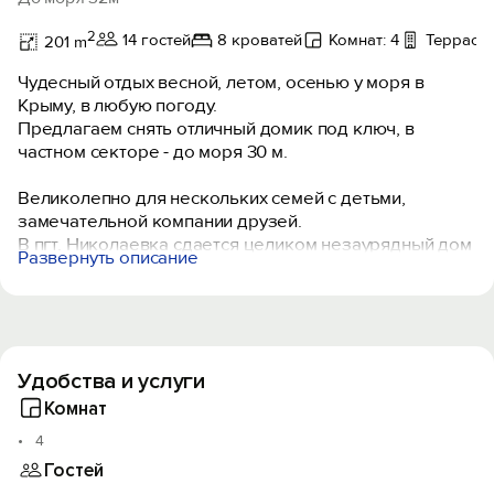
2
14 гостей
8 кроватей
Комнат: 4
Терраса,
201 m
Чудесный отдых весной, летом, осенью у моря в
Крыму, в любую погоду.
Предлагаем снять отличный домик под ключ, в
частном секторе - до моря 30 м.
Великолепно для нескольких семей с детьми,
замечательной компании друзей.
В пгт. Николаевка сдается целиком незаурядный дом
Развернуть описание
на самом берегу.
Дверь открыл и ты на своем, в основном, песчано-
галечном или песчаном пляже - шезлонги
прилагаются бесплатно. Вход в море плавный, вода
быстро прогревается и, бывает, уже в мае, когда
Удобства и услуги
погода балует ранней весной, происходит открытие
плавательного сезона.
Комнат
4
Очаровательная панорама моря, а порой, танцующие
Гостей
дельфины, заглядывают к нам в окна.