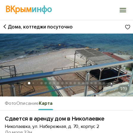
ВКрым
инфо
Дома, коттеджи посуточно
Войти
Избранное
История просмотра
Добавить свой объект
1
/19
Фото
Описание
Карта
Сдается в аренду дом в Николаевке
Николаевка, ул. Набережная, д. 70, корпус 2
До моря 32м