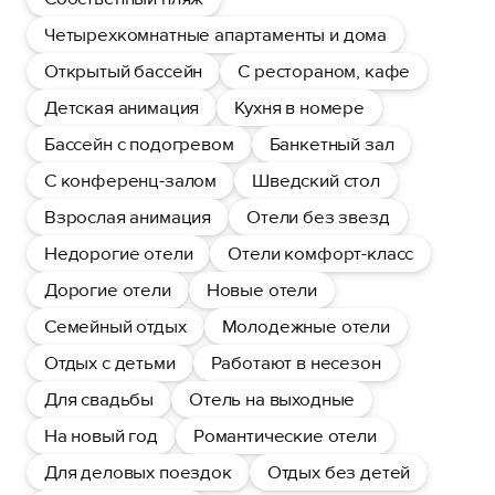
Четырехкомнатные апартаменты и дома
Открытый бассейн
С рестораном, кафе
Детская анимация
Кухня в номере
Бассейн с подогревом
Банкетный зал
С конференц-залом
Шведский стол
Взрослая анимация
Отели без звезд
Недорогие отели
Отели комфорт-класс
Дорогие отели
Новые отели
Семейный отдых
Молодежные отели
Отдых с детьми
Работают в несезон
Для свадьбы
Отель на выходные
На новый год
Романтические отели
Для деловых поездок
Отдых без детей