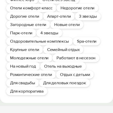
Отели комфорт-класс
Недорогие отели
Дорогие отели
Апарт-отели
3 звезды
Загородные отели
Новые отели
Парк-отели
4 звезды
Оздоровительные комплексы
Spa-отели
Крупные отели
Семейный отдых
Молодежные отели
Работают в несезон
На новый год
Отель на выходные
Романтические отели
Отдых с детьми
Для свадьбы
Для деловых поездок
Для корпоратива