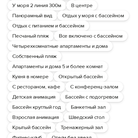
У моря 2 линия 300м
В центре
Панорамный вид
Отдых у моря с бассейном
Отдых с питанием и бассейном
Песчаный пляж
Все включено с бассейном
Четырехкомнатные апартаменты и дома
Собственный пляж
Апартаменты и дома 5 и более комнат
Кухня в номере
Открытый бассейн
С рестораном, кафе
С конференц-залом
Детская анимация
Бассейн с подогревом
Бассейн круглый год
Банкетный зал
Взрослая анимация
Шведский стол
Крытый бассейн
Тренажерный зал
Фитнес-клуб
Отели без звезд