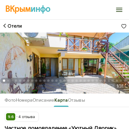
ВКрым
инфо
Отели
Войти
Избранное
История просмотра
Добавить свой объект
1
/31
Фото
Номера
Описание
Карта
Отзывы
9.6
4 отзыва
Частное домовладение «Уютный Дворик»,