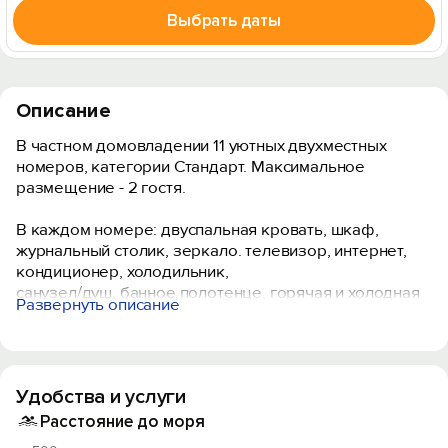
Выбрать даты
Описание
В частном домовладении 11 уютных двухместных
номеров, категории Стандарт. Максимальное
размещение - 2 гостя.
В каждом номере: двуспальная кровать, шкаф,
журнальный столик, зеркало. телевизор, интернет,
кондиционер, холодильник,
санузел/душ, банное полотенце, горячая и холодная
Развернуть описание
вода круглосуточно.
Номера предоставляются по мере их освобождения,
какой именно номер и на каком этаже заранее
сказать невозможно.
Удобства и услуги
В случае, если номер свободен, заселение возможно
раньше 14.00. В случае раннего прибытия
Расстояние до моря
рекомендуем бронировать номер на сутки раньше.