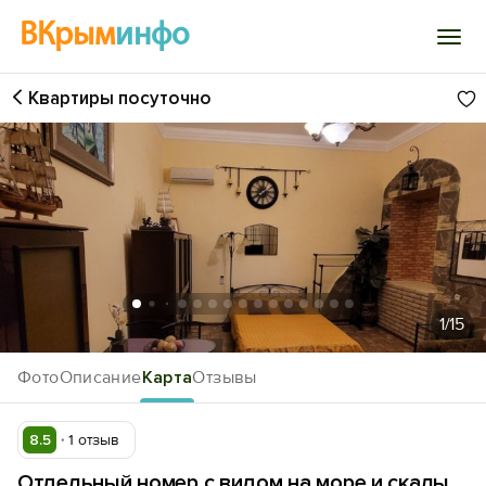
ВКрым
инфо
Квартиры посуточно
Войти
Избранное
История просмотра
Добавить свой объект
1
/15
Фото
Описание
Карта
Отзывы
8.5
1 отзыв
Отдельный номер с видом на море и скалы,