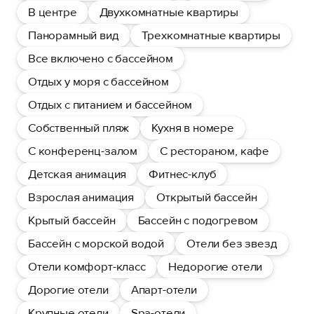
В центре
Двухкомнатные квартиры
Панорамный вид
Трехкомнатные квартиры
Все включено с бассейном
Отдых у моря с бассейном
Отдых с питанием и бассейном
Собственный пляж
Кухня в номере
С конференц-залом
С рестораном, кафе
Детская анимация
Фитнес-клуб
Взрослая анимация
Открытый бассейн
Крытый бассейн
Бассейн с подогревом
Бассейн с морской водой
Отели без звезд
Отели комфорт-класс
Недорогие отели
Дорогие отели
Апарт-отели
Крупные отели
Spa-отели