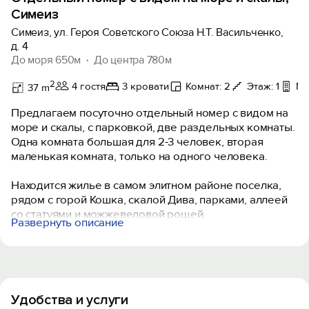
Симеиз
Симеиз, ул. Героя Советского Союза Н.Т. Васильченко,
д. 4
До моря 650м
До центра 780м
2
4 гостя
3 кровати
Комнат: 2
Этаж: 1
Мо
37 m
Предлагаем посуточно отдельный номер с видом на
море и скалы, с парковкой, две раздельных комнаты.
Одна комната большая для 2-3 человек, вторая
маленькая комната, только на одного человека.
Находится жилье в самом элитном районе поселка,
рядом с горой Кошка, скалой Дива, парками, аллеей
со статуями и можжевеловой рощей.
Развернуть описание
Близость к жилью можжевеловой рощи, создает
уникальный климат, а чистый и целебный воздух
помогает в лечении и профилактике многих
заболеваний верхних и нижних дыхательных путей,
синуситов, гайморитов, фарингитов.
Удобства и услуги
Фитанциды - природные антисептики, которые