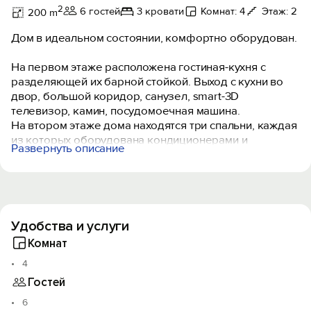
2
6 гостей
3 кровати
Комнат: 4
Этаж: 2
200 m
Дом в идеальном состоянии, комфортно оборудован.
На первом этаже расположена гостиная-кухня с
разделяющей их барной стойкой. Выход с кухни во
двор, большой коридор, санузел, smart-3D
телевизор, камин, посудомоечная машина.
На втором этаже дома находятся три спальни, каждая
из которых оборудована кондиционерами и
Развернуть описание
двуспальными кроватями с ортопедическими
матрацами (также есть детская кроватка),
гардеробная комната, санузел с ванной.
Двор максимально комфортный и ухоженный. Есть
Удобства и услуги
бассейн сборный каркасный, большая беседка,
мангал, садовая качель.
Комнат
4
Транспортная развязка, продуктовые магазины в
Гостей
шаговой доступности (2 мин.), пляж (5 мин.).
6