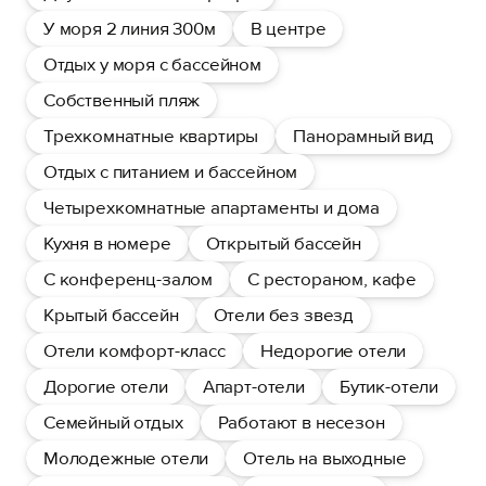
У моря 2 линия 300м
В центре
Отдых у моря с бассейном
Собственный пляж
Трехкомнатные квартиры
Панорамный вид
Отдых с питанием и бассейном
Четырехкомнатные апартаменты и дома
Кухня в номере
Открытый бассейн
С конференц-залом
С рестораном, кафе
Крытый бассейн
Отели без звезд
Отели комфорт-класс
Недорогие отели
Дорогие отели
Апарт-отели
Бутик-отели
Семейный отдых
Работают в несезон
Молодежные отели
Отель на выходные