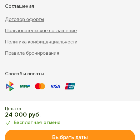
Соглашения
Договор оферты
Пользовательское соглашение
Политика конфиденциальности
Правила бронирования
Способы оплаты
© 2010 - 2026 "В Крым - инфо"
Цена от:
Отдых в Алупке. Отели, апартаменты, частный сектор.
24 000 руб.
Бесплатная отмена
Выбрать даты