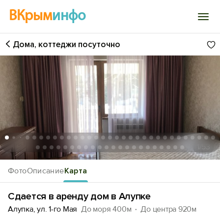
ВКрым
инфо
Дома, коттеджи посуточно
Войти
Избранное
История просмотра
Добавить свой объект
1
/53
Фото
Описание
Карта
Сдается в аренду дом в Алупке
Алупка, ул. 1-го Мая
До моря 400м
До центра 920м