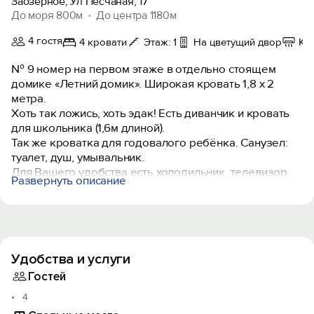
Заозерное, Ул Песчаная, 17
До моря 800м
До центра 1180м
4 гостя
4 кровати
Этаж: 1
На цветущий двор
Ко
№ 9 номер на первом этаже в отдельно стоящем
домике «Летний домик». Широкая кровать 1,8 х 2
метра.
Хоть так ложись, хоть эдак! Есть диванчик и кровать
для школьника (1,6м длиной).
Так же кроватка для годовалого ребёнка. Санузел:
туалет, душ, умывальник.
Для Вашего удобства есть холодильник, телевизор,
Развернуть описание
кондиционер, чайник.
Дворик только для Вас со столом и лавкой.
Диван, на котором можно спать летними теплыми
ночами стоит тут же в вашем дворике.
Довольно таки просторная обеденная зона в саду
Удобства и услуги
под виноградом. А виноград «Кеша», белый, вкусный,
для Вас посажено, дорогие наши гости.
Гостей
Окна завиты виноградом, в комнатах не жарко.
4
Фрукты и овощи тоже можно есть.