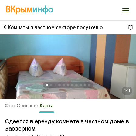
ВКрым
инфо
Комнаты в частном секторе посуточно
Войти
Избранное
История просмотра
Добавить свой объект
1
/11
Фото
Описание
Карта
Сдается в аренду комната в частном доме в
Заозерном