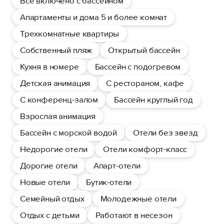
Все включено с бассейном
Апартаменты и дома 5 и более комнат
Трехкомнатные квартиры
Собственный пляж
Открытый бассейн
Кухня в номере
Бассейн с подогревом
Детская анимация
С рестораном, кафе
С конференц-залом
Бассейн круглый год
Взрослая анимация
Бассейн с морской водой
Отели без звезд
Недорогие отели
Отели комфорт-класс
Дорогие отели
Апарт-отели
Новые отели
Бутик-отели
Семейный отдых
Молодежные отели
Отдых с детьми
Работают в несезон