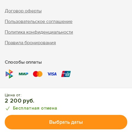
Договор оферты
Пользовательское соглашение
Политика конфиденциальности
Правила бронирования
Способы оплаты
© 2010 - 2026 "В Крым - инфо"
Цена от:
Отдых в Заозерном. Отели, апартаменты, частный сектор.
2 200 руб.
Бесплатная отмена
Выбрать даты