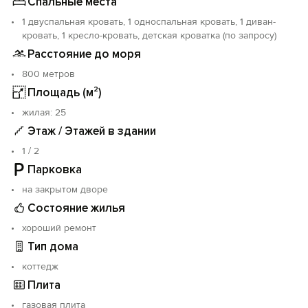
Спальные места
Хоть двор и отдельный от всей территории, но кухня
буквально за стеной.
1 двуспальная кровать, 1 односпальная кровать, 1 диван-
И даже две кухни для общего приготовления пищи
кровать, 1 кресло-кровать, детская кроватка (по запросу)
под навесом здесь во дворе.
Расстояние до моря
В каждой печь на 4 конфорки, мойка и
800 метров
микроволновка, вся необходимая посуда.
Площадь (м²)
жилая: 25
Этаж / Этажей в здании
1 / 2
Парковка
на закрытом дворе
Состояние жилья
хороший ремонт
Тип дома
коттедж
Плита
газовая плита