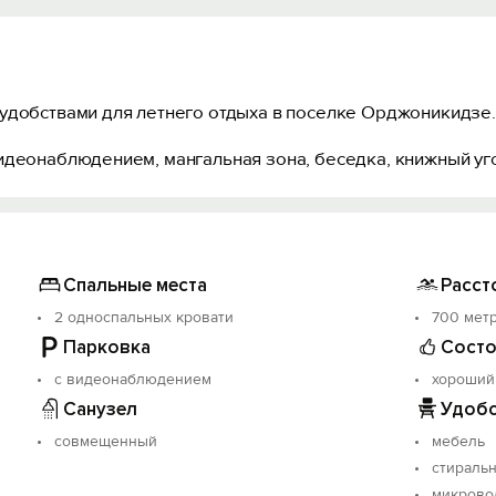
удобствами для летнего отдыха в поселке Орджоникидзе.
идеонаблюдением, мангальная зона, беседка, книжный уг
Спальные места
Расст
2 односпальных кровати
700 мет
Парковка
Состо
с видеонаблюдением
хороший
Санузел
Удобс
совмещенный
мебель
стираль
микрово