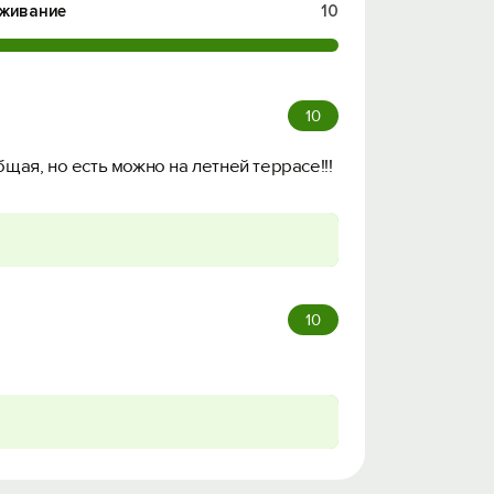
живание
10
10
бщая, но есть можно на летней террасе!!!
10