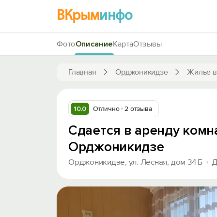
ВКрым
инфо
Фото
Описание
Карта
Отзывы
Главная
Орджоникидзе
Жильё в
10.0
Отлично
2 отзыва
Сдается в аренду комн
Орджоникидзе
Орджоникидзе, ул. Лесная, дом 34 Б
Д