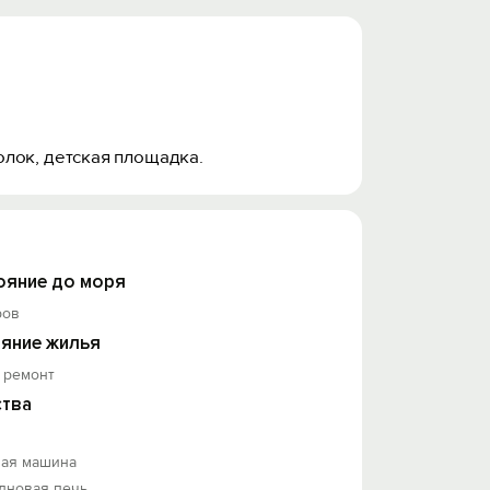
олок, детская площадка.
ояние до моря
ров
яние жилья
 ремонт
тва
ная машина
лновая печь