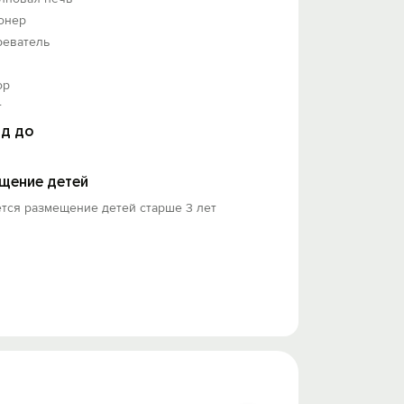
онер
реватель
ор
т
д до
щение детей
тся размещение детей старше 3 лет