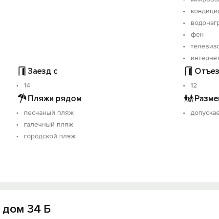
кондици
водонаг
фен
телевиз
интерне
Заезд с
Отъез
14
12
Пляжи рядом
Разме
песчаный пляж
допускае
галечный пляж
городской пляж
 дом 34 Б