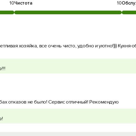
10
Чистота
10
Обслу
тливая хозяйка, все очень чисто, удобно и уютно!))) Кухня-о
!!!
ьбах отказов не было! Сервис отличный! Рекомендую
е!