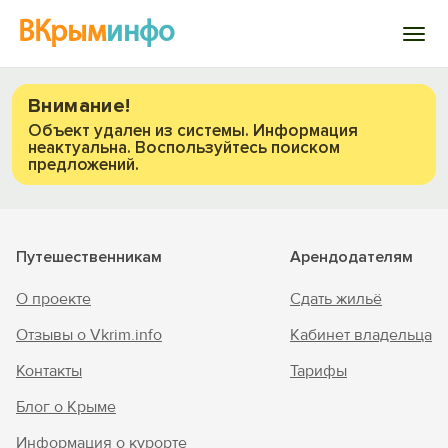
ВКрым
инфо
Войти
Внимание!
Объект удален из системы. Информация
неактуальна. Воспользуйтесь поиском
Избранное
предложений.
История просмотра
Путешественникам
Арендодателям
Добавить свой объект
Вход на сайт
О проекте
Сдать жильё
Войти или
Зарегистрироваться
Отзывы о Vkrim.info
Кабинет владельца
Контакты
Тарифы
Блог о Крыме
Информация о курорте
Войти