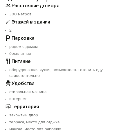
- Пляж в пешей доступности;
Расстояние до моря
- Комфортабельные комнаты;
300 метров
-Закрытая территория;
Этажей в здании
- Интернет на пляже;
- Безопасность (работает спасательная вышка);
2
- Удобные формы расчетов.
Парковка
рядом с домом
Все номера гостевого дома расположены на
озелененной огороженной территории. Вниманию
бесплатная
отдыхающих представлены стандартные
Питание
двухместные и трехместные комнаты, а также
оборудованная кухня, возможность готовить еду
комнаты с личной кухней, двухкомнатные номера с
самостоятельно
кухней и мини-кухней.
Удобства
Обеспечены все удобства:
стиральная машина
- Двухместные кровати с комфортными пружинными
интернет
матрасами;
Территория
- Комплект необходимой для проживания мебели;
- Кондиционер;
закрытый двор
- Спутниковое телевидение;
терраса, место для отдыха
- Бесплатный интернет;
мангал, место для барбекю