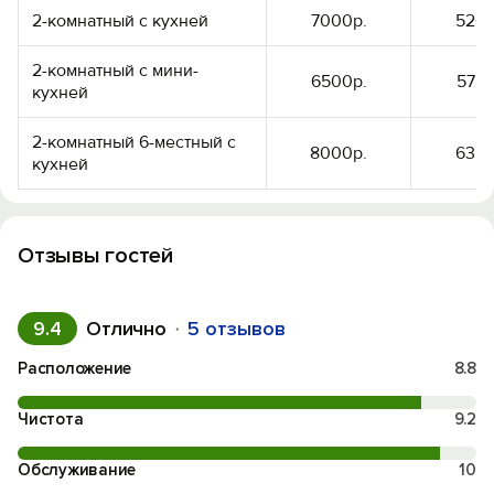
2-комнатный с кухней
7000р.
5200
2-комнатный с мини-
6500р.
5750
кухней
2-комнатный 6-местный с
8000р.
6350
кухней
Отзывы гостей
9.4
Отлично
5 отзывов
Расположение
8.8
Чистота
9.2
Обслуживание
10