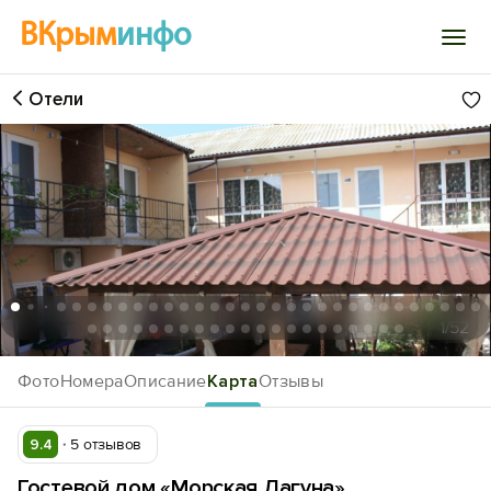
ВКрым
инфо
Отели
Войти
Избранное
История просмотра
Добавить свой объект
1
/52
Фото
Номера
Описание
Карта
Отзывы
9.4
5 отзывов
Гостевой дом «Морская Лагуна»,