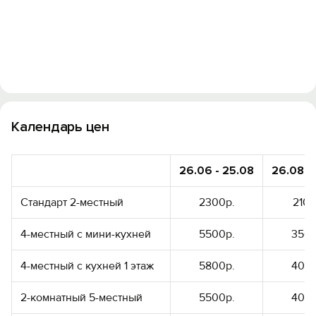
Войти
Войти с помощью
Календарь цен
26.06 - 25.08
26.08 -
Стандарт 2-местный
2300р.
2100
4-местный с мини-кухней
5500р.
3500
4-местный с кухней 1 этаж
5800р.
4050
2-комнатный 5-местный
5500р.
4050