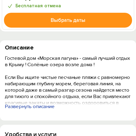
Бесплатная отмена
Выбрать даты
Описание
Гостевой дом «Морская лагуна» - самый лучший отдых
в Крыму ! Солёные озера возле дома !
Если Вы ищите чистые песчаные пляжи с равномерно
набирающим глубину морем, береговая линия, на
которой даже в самый разгар сезона найдется место
для тихого и спокойного отдыха, если Вас привлекают
красивые закаты и возможность оздоровиться в
Развернуть описание
озерах с лечебными грязями, то гостевой дом
«Морская лагуна» - это Ваш выбор.
В нашем гостевом доме Вас ждут:
Удобства и услуги
- Доступные цены;