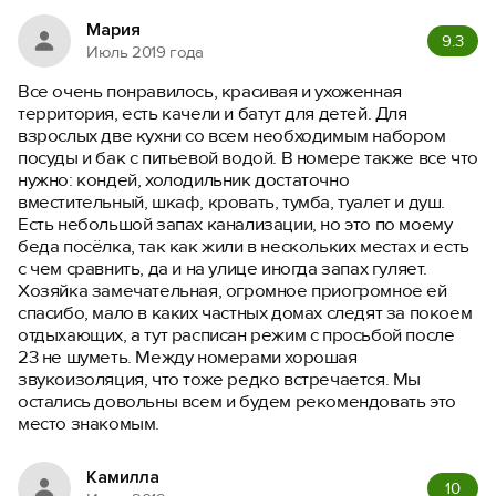
Мария
9.3
Июль 2019 года
Все очень понравилось, красивая и ухоженная
территория, есть качели и батут для детей. Для
взрослых две кухни со всем необходимым набором
посуды и бак с питьевой водой. В номере также все что
нужно: кондей, холодильник достаточно
вместительный, шкаф, кровать, тумба, туалет и душ.
Есть небольшой запах канализации, но это по моему
беда посёлка, так как жили в нескольких местах и есть
с чем сравнить, да и на улице иногда запах гуляет.
Хозяйка замечательная, огромное приогромное ей
спасибо, мало в каких частных домах следят за покоем
отдыхающих, а тут расписан режим с просьбой после
23 не шуметь. Между номерами хорошая
звукоизоляция, что тоже редко встречается. Мы
остались довольны всем и будем рекомендовать это
место знакомым.
Камилла
10