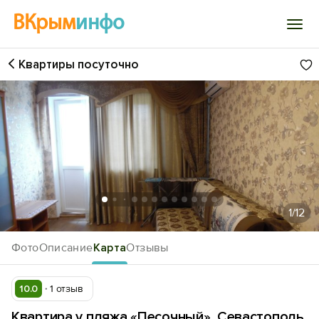
ВКрым
инфо
Квартиры посуточно
Войти
Избранное
История просмотра
Добавить свой объект
1
/12
Фото
Описание
Карта
Отзывы
10.0
1 отзыв
Квартира у пляжа «Песочный», Севастополь