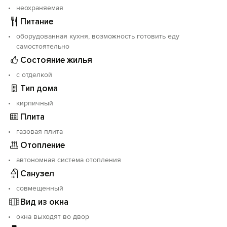
неохраняемая
парикмахерские, кафе, рестораны, пиццерия и т. д.
Стоянка для машин перед двором.
Питание
Принимаем гостей с 1 мая по 1 октября
оборудованная кухня, возможность готовить еду
самостоятельно
Состояние жилья
с отделкой
Тип дома
кирпичный
Плита
газовая плита
Отопление
автономная система отопления
Санузел
совмещенный
Вид из окна
окна выходят во двор