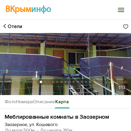
ВКрым
инфо
Отели
Войти
Избранное
История просмотра
Добавить свой объект
1
/13
Фото
Номера
Описание
Карта
Меблированные комнаты в Заозерном
Заозерное, ул. Кошевого
До моря 500м
До центра 310м