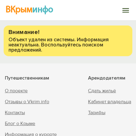
ВКрым
инфо
Войти
Внимание!
Объект удален из системы. Информация
неактуальна. Воспользуйтесь поиском
Избранное
предложений.
История просмотра
Путешественникам
Арендодателям
Добавить свой объект
Вход на сайт
О проекте
Сдать жильё
Войти или
Зарегистрироваться
Отзывы о Vkrim.info
Кабинет владельца
Контакты
Тарифы
Блог о Крыме
Информация о курорте
Войти