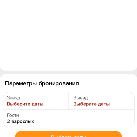
Вход на сайт
Войти или
Зарегистрироваться
Параметры бронирования
Войти
Заезд
Выезд
Войти с помощью
Выберите даты
Выберите даты
Гости
2 взрослых