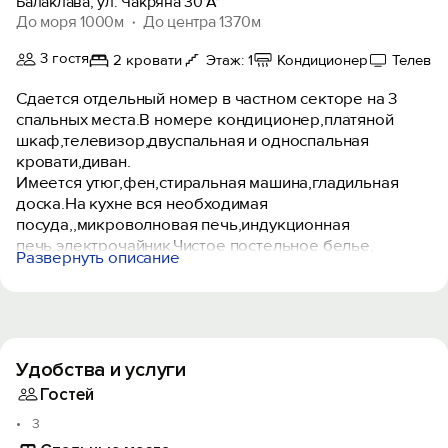
Балаклава, ул. Чакряна 30"А"
До моря 1000м
До центра 1370м
3 гостя
2 кровати
Этаж: 1
Кондиционер
Телеви
Сдается отдельный номер в частном секторе на 3
спальных места.В номере кондиционер,платяной
шкаф,телевизор,двуспальная и односпальная
кровати,диван.
Имеется утюг,фен,стиральная машина,гладильная
доска.На кухне вся необходимая
посуда,,микроволновая печь,индукционная
печь,электрочайник.Чистое постельное белье,
Развернуть описание
полотенце выдаются,. Санузел(душ,унитаз,раковина)
Перед номером зона отдыха, качеля.
Уютный,тенистый дворик
В 5 мин ходьбы мини-маркет,кафе с домашней
кухней,остановка на городской транспорт.Известная
Удобства и услуги
на весь город «Чебуречная».До набережной 5 мин на
авто или 20 мин ходьбы.Парковка.
Гостей
3