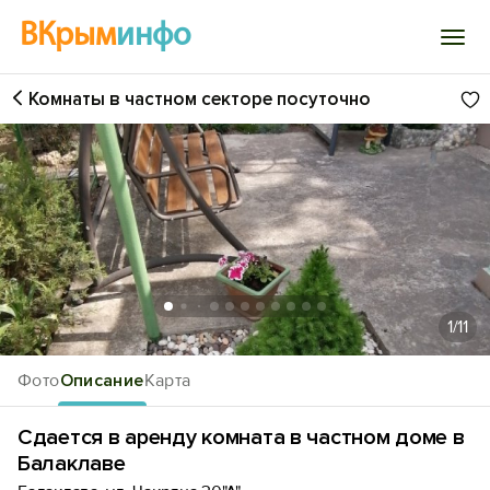
ВКрым
инфо
Комнаты в частном секторе посуточно
Войти
Избранное
История просмотра
Добавить свой объект
1
/11
Фото
Описание
Карта
Сдается в аренду комната в частном доме в
Балаклаве