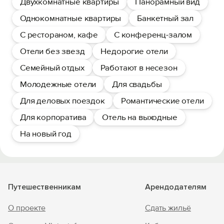
Двухкомнатные квартиры
Панорамный вид
Однокомнатные квартиры
Банкетный зал
С рестораном, кафе
С конференц-залом
Отели без звезд
Недорогие отели
Семейный отдых
Работают в несезон
Молодежные отели
Для свадьбы
Для деловых поездок
Романтические отели
Для корпоратива
Отель на выходные
На новый год
Путешественникам
Арендодателям
О проекте
Сдать жильё