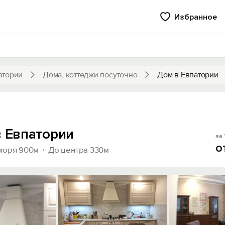
Избранное
атории
Дома, коттеджи посуточно
Дом в Евпатории
в Евпатории
за 
о
моря 900м
До центра 330м