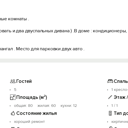
ные комнаты .
ать и два двуспальных дивана ) .В доме : кондиционеры, сп
ангал . Место для парковки двух авто .
Гостей
Спаль
5
1 кресло
Площадь (м²)
Этаж 
oбщая: 80 жилая: 60 кухни: 12
1 / 1
Состояние жилья
Тип д
хороший ремонт
кирпичн