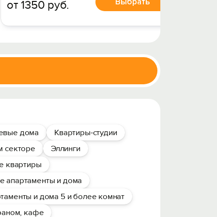
Выбрать
от 1350 руб.
от 23
тевые дома
Квартиры-студии
м секторе
Эллинги
е квартиры
е апартаменты и дома
таменты и дома 5 и более комнат
раном, кафе