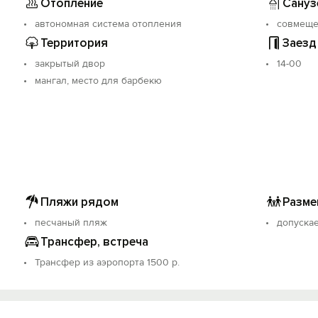
Отопление
Сануз
автономная система отопления
совмещ
Территория
Заезд
закрытый двор
14-00
мангал, место для барбекю
Пляжи рядом
Разме
песчаный пляж
допуска
Трансфер, встреча
Трансфер из аэропорта 1500 р.