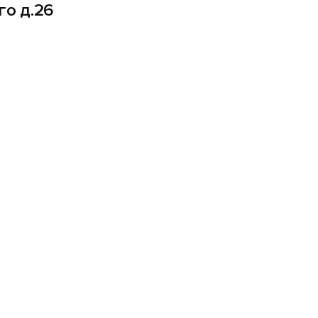
го д.26
Вход на сайт
Войти или
Зарегистрироваться
Войти
Войти с помощью