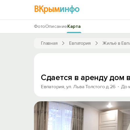
ВКрым
инфо
Фото
Описание
Карта
Главная
Евпатория
Жильё в Евп
Сдается в аренду дом 
Евпатория, ул. Льва Толстого д.26
До 