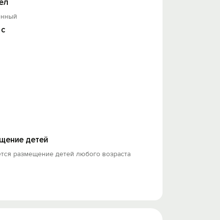
ел
енный
 с
щение детей
ется размещение детей любого возраста