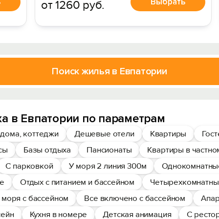
ь
Выбрать
от 1260 руб.
Поиск жилья в Евпатории
а в Евпатории по параметрам
дома, коттеджи
Дешевые отели
Квартиры
Гос
сы
Базы отдыха
Пансионаты
Квартиры в частно
С парковкой
У моря 2 линия 300м
Однокомнатны
ре
Отдых с питанием и бассейном
Четырехкомнатны
 моря с бассейном
Все включено с бассейном
Апар
сейн
Кухня в номере
Детская анимация
С ресто