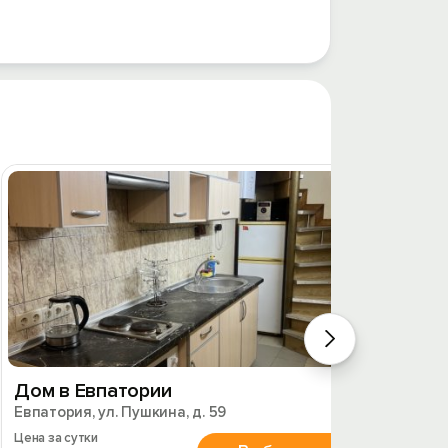
Дом в Евпатории
Котте
Евпатория, ул. Пушкина, д. 59
Евпато
Цена за сутки
Цена за 