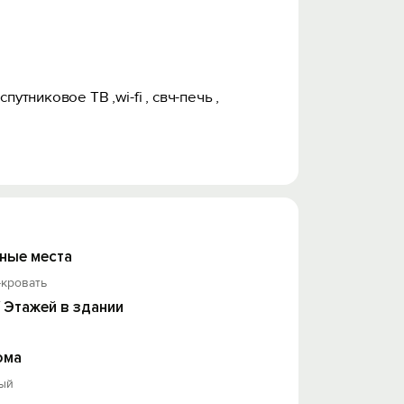
утниковое ТВ ,wi-fi , свч-печь ,
ные места
-кровать
/ Этажей в здании
ома
ый